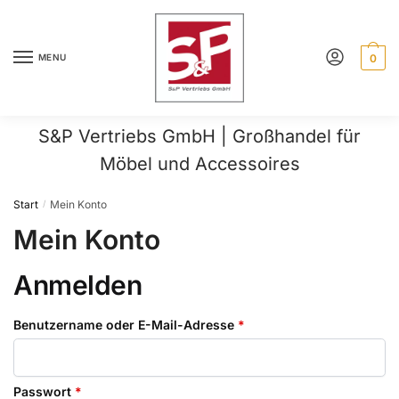
Skip
Skip
to
to
navigation
content
MENU
0
S&P Vertriebs GmbH | Großhandel für
Möbel und Accessoires
Start
Mein Konto
/
Mein Konto
Anmelden
Erforderlich
Benutzername oder E-Mail-Adresse
*
Erforderlich
Passwort
*