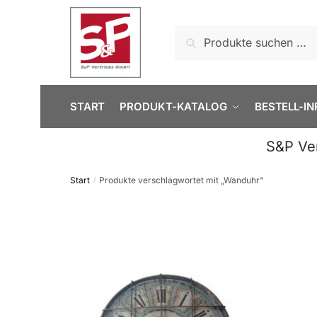
Skip
Skip
to
to
Suchen
Suchen
navigation
content
nach:
START
PRODUKT-KATALOG
BESTELL-IN
S&P Ve
Start
Produkte verschlagwortet mit „Wanduhr“
/