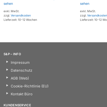
sehen
sehen
exkl. MwSt.
exkl. MwSt.
zzgl.
Versandkosten
zzgl.
Versandkoste
Lieferzeit:
10-12 Wochen
Lieferzeit:
10-12 W
S&P – INFO
Impressum
Datenschutz
AGB (Web)
Cookie-Richtlinie (EU)
Kontakt Büro
KUNDENSERVICE