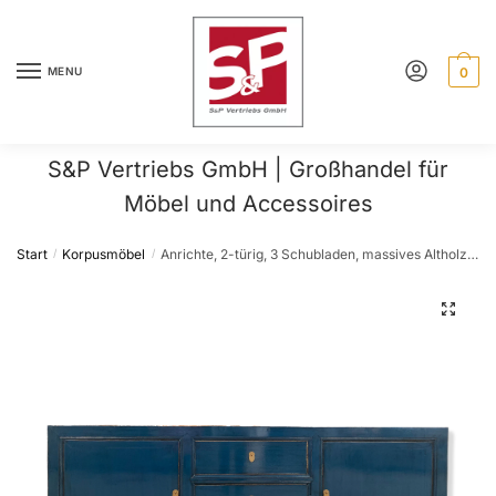
Skip
Skip
to
to
navigation
content
MENU
0
S&P Vertriebs GmbH | Großhandel für
Möbel und Accessoires
Start
Korpusmöbel
Anrichte, 2-türig, 3 Schubladen, massives Altholz, Hochglanz lackiert, 90 cm hoch
/
/
🔍