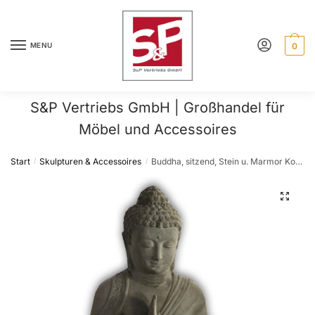
Skip
Skip
to
to
navigation
content
MENU
0
S&P Vertriebs GmbH | Großhandel für
Möbel und Accessoires
Start
Skulpturen & Accessoires
Buddha, sitzend, Stein u. Marmor Kombination, 60 cm Hoch
/
/
🔍