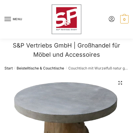
Skip
Skip
to
to
navigation
content
MENU
0
S&P Vertriebs GmbH | Großhandel für
Möbel und Accessoires
Start
Beistelltische & Couchtische
Couchtisch mit Wurzelfuß natur gewachst, Terrazzoplatte dunkelgrau
/
/
🔍