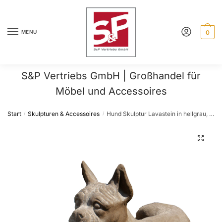
Skip
Skip
to
to
navigation
content
MENU
0
S&P Vertriebs GmbH | Großhandel für
Möbel und Accessoires
Start
Skulpturen & Accessoires
Hund Skulptur Lavastein in hellgrau, In- Outdoor, 60 cm lang
/
/
🔍