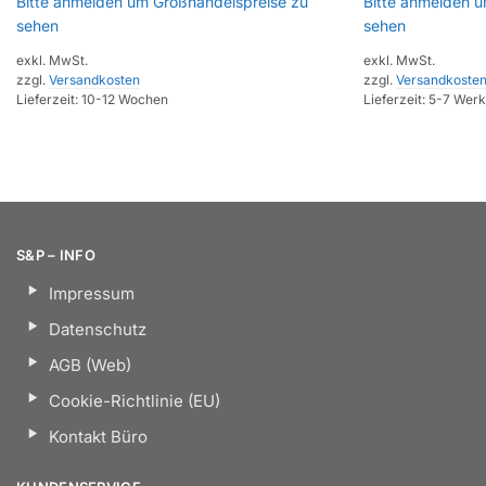
Bitte anmelden um Großhandelspreise zu
Bitte anmelden 
sehen
sehen
exkl. MwSt.
exkl. MwSt.
zzgl.
Versandkosten
zzgl.
Versandkoste
Lieferzeit:
10-12 Wochen
Lieferzeit:
5-7 Werk
S&P – INFO
Impressum
Datenschutz
AGB (Web)
Cookie-Richtlinie (EU)
Kontakt Büro