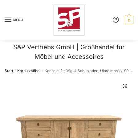
Skip
Skip
to
to
navigation
content
MENU
0
S&P Vertriebs GmbH | Großhandel für
Möbel und Accessoires
Start
Korpusmöbel
Konsole, 2-türig, 4 Schubladen, Ulme massiv, 90 cm hoch
/
/
🔍