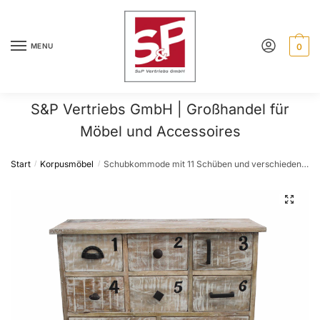
Skip
Skip
to
to
navigation
content
MENU
0
S&P Vertriebs GmbH | Großhandel für
Möbel und Accessoires
Start
Korpusmöbel
Schubkommode mit 11 Schüben und verschiedene Eisengriffe
/
/
🔍