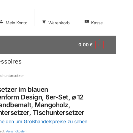
Mein Konto
Warenkorb
Kasse
0,00
€
0
ssoires
schuntersetzer
setzer im blauen
nform Design, 6er-Set, ⌀ 12
andbemalt, Mangoholz,
tersetzer, Tischuntersetzer
nmelden um Großhandelspreise zu sehen
zgl.
Versandkosten