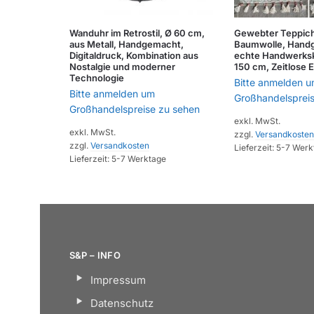
Wanduhr im Retrostil, Ø 60 cm,
Gewebter Teppic
aus Metall, Handgemacht,
Baumwolle, Handg
Digitaldruck, Kombination aus
echte Handwerksk
Nostalgie und moderner
150 cm, Zeitlose 
Technologie
Bitte anmelden 
Bitte anmelden um
Großhandelsprei
Großhandelspreise zu sehen
exkl. MwSt.
exkl. MwSt.
zzgl.
Versandkosten
zzgl.
Versandkosten
Lieferzeit:
5-7 Werk
Lieferzeit:
5-7 Werktage
S&P – INFO
Impressum
Datenschutz