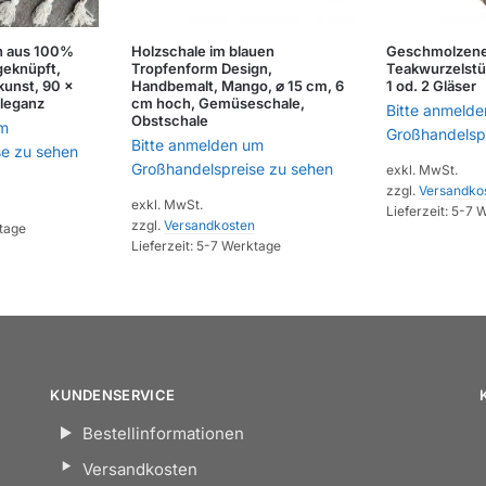
h aus 100%
Holzschale im blauen
Geschmolzenes
eknüpft,
Tropfenform Design,
Teakwurzelstüc
unst, 90 x
Handbemalt, Mango, ⌀ 15 cm, 6
1 od. 2 Gläser
Eleganz
cm hoch, Gemüseschale,
Bitte anmeld
Obstschale
um
Großhandelsp
Bitte anmelden um
se zu sehen
Großhandelspreise zu sehen
exkl. MwSt.
zzgl.
Versandko
exkl. MwSt.
Lieferzeit:
5-7 
zzgl.
Versandkosten
tage
Lieferzeit:
5-7 Werktage
KUNDENSERVICE
Bestellinformationen
Versandkosten