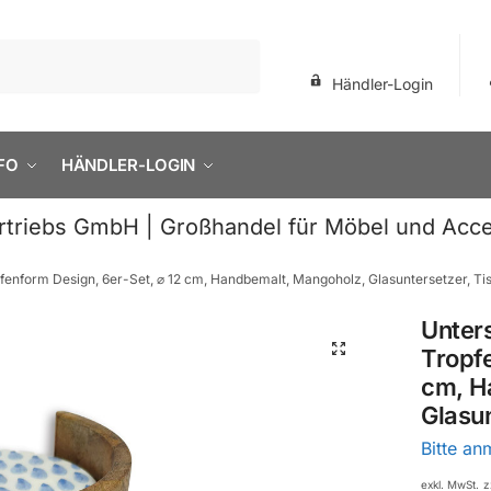
Händler-Login
FO
HÄNDLER-LOGIN
rtriebs GmbH | Großhandel für Möbel und Acce
fenform Design, 6er-Set, ⌀ 12 cm, Handbemalt, Mangoholz, Glasuntersetzer, Ti
Unter
🔍
Tropfe
cm, H
Glasun
Bitte a
exkl. MwSt.
z