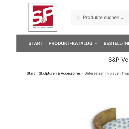
Skip
Skip
to
to
Suchen
Suchen
navigation
content
nach:
START
PRODUKT-KATALOG
BESTELL-IN
S&P Ve
Start
Skulpturen & Accessoires
Untersetzer im blauen Trop
/
/