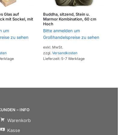
 Glas auf
Buddha, sitzend, Stein u.
k mit Sockel, mit
Marmor Kombination, 60 cm
Hoch
en um
Bitte anmelden um
reise zu sehen
Großhandelspreise zu sehen
exkl. MwSt.
sten
zzgl.
Versandkosten
Werktage
Lieferzeit:
5-7 Werktage
KUNDEN – INFO
Warenkorb
Kasse