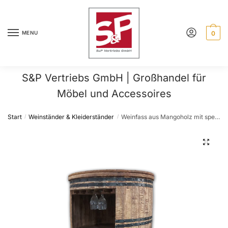
Skip
Skip
to
to
navigation
content
MENU
0
S&P Vertriebs GmbH | Großhandel für
Möbel und Accessoires
Start
Weinständer & Kleiderständer
Weinfass aus Mangoholz mit spezieller Sägetechnik, mit Eisenapplikationen, Facheinteilung, Glashalter, 90 cm hoch
/
/
🔍