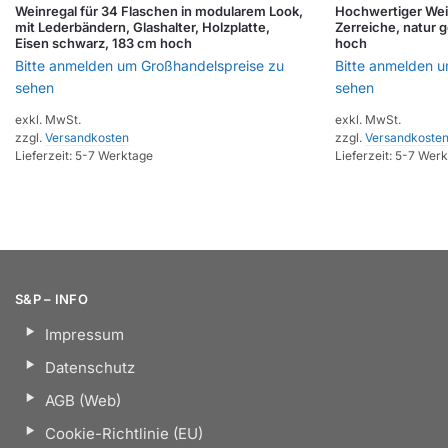
Weinregal für 34 Flaschen in modularem Look,
Hochwertiger Wei
mit Lederbändern, Glashalter, Holzplatte,
Zerreiche, natur g
Eisen schwarz, 183 cm hoch
hoch
Bitte anmelden um Großhandelspreise zu
Bitte anmelden 
sehen
sehen
exkl. MwSt.
exkl. MwSt.
zzgl.
Versandkosten
zzgl.
Versandkoste
Lieferzeit:
5-7 Werktage
Lieferzeit:
5-7 Werk
S&P – INFO
Impressum
Datenschutz
AGB (Web)
Cookie-Richtlinie (EU)