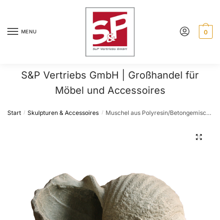
Skip
Skip
to
to
navigation
content
MENU
0
S&P Vertriebs GmbH | Großhandel für
Möbel und Accessoires
Start
Skulpturen & Accessoires
Muschel aus Polyresin/Betongemisch für Outdoor
/
/
🔍