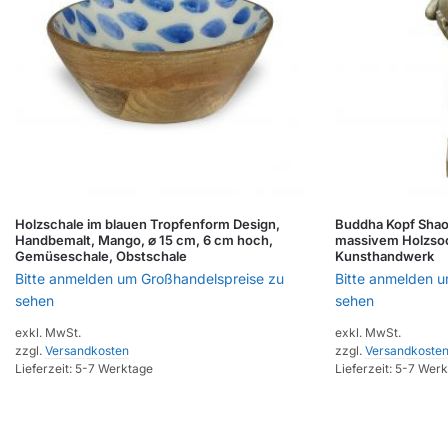
Holzschale im blauen Tropfenform Design,
Buddha Kopf Shaol
Handbemalt, Mango, ⌀ 15 cm, 6 cm hoch,
massivem Holzsock
Gemüseschale, Obstschale
Kunsthandwerk
Bitte anmelden um Großhandelspreise zu
Bitte anmelden 
sehen
sehen
exkl. MwSt.
exkl. MwSt.
zzgl.
Versandkosten
zzgl.
Versandkoste
Lieferzeit:
5-7 Werktage
Lieferzeit:
5-7 Werk